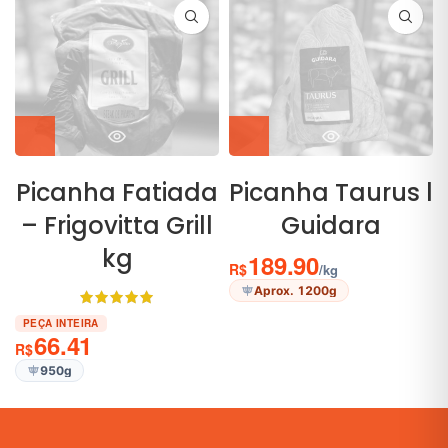
Picanha Fatiada
Picanha Taurus l
– Frigovitta Grill
Guidara
kg
189.90
R$
/kg
Aprox. 1200g
PEÇA INTEIRA
66.41
R$
950g