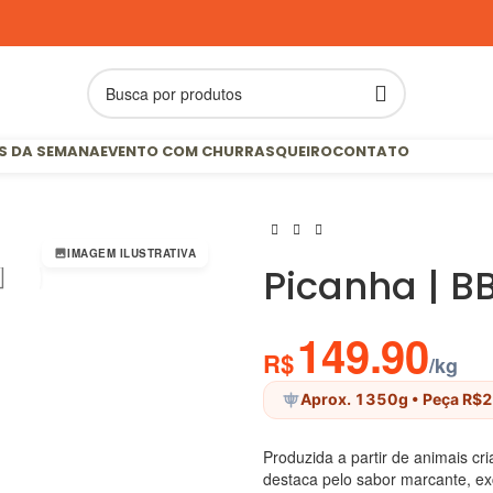
S DA SEMANA
EVENTO COM CHURRASQUEIRO
CONTATO
IMAGEM ILUSTRATIVA
Picanha | B
149.90
R$
/kg
Aprox. 1350g
• Peça R$
Produzida a partir de animais c
destaca pelo sabor marcante, ex