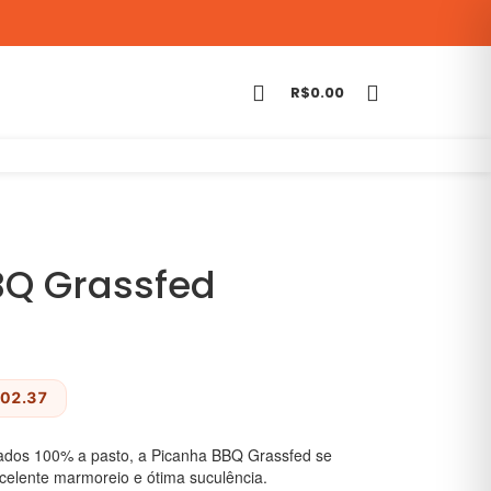
R$
0.00
BQ Grassfed
202.37
riados 100% a pasto, a Picanha BBQ Grassfed se
celente marmoreio e ótima suculência.