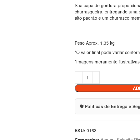
Sua capa de gordura proporciona
churrasqueira, entregando uma e
alto padrão e um churrasco mem
Peso Aprox. 1,35 kg
*O valor final pode variar confo
*Imagens meramente ilustrativas
AD
🛡️ Políticas de Entrega e S
SKU:
0163
Categorias:
Angus
,
Seleção Pi