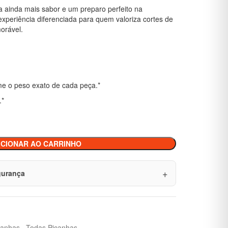
 ainda mais sabor e um preparo perfeito na
xperiência diferenciada para quem valoriza cortes de
orável.
rme o peso exato de cada peça.*
.*
ICIONAR AO CARRINHO
egurança
canhas
,
Todas Picanhas