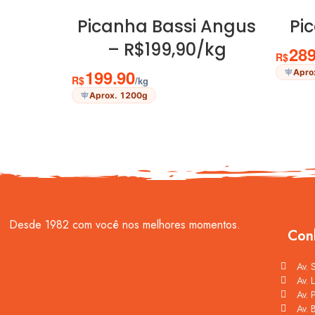
ADICIONAR AO CARRINHO
Picanha Bassi Angus
Pi
– R$199,90/kg
289
R$
199.90
Apro
R$
/kg
Aprox. 1200g
Desde 1982 com você nos melhores momentos.
Con
Av. 
Av. 
Av. 
Av. 