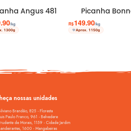
ADICIONAR AO CARRINHO
ADICIONAR AO CARRINH
canha Angus 481
Picanha Bonn
.90
149.90
R$
/kg
/kg
x. 1300g
Aprox. 1150g
heça nossas unidades
Silviano Brandão, 825 - Floresta
Luis Paulo Franco, 961 - Belvedere
Prudente de Morais, 1159 - Cidade Jardim
Bandeirantes, 1600 - Mangabeiras