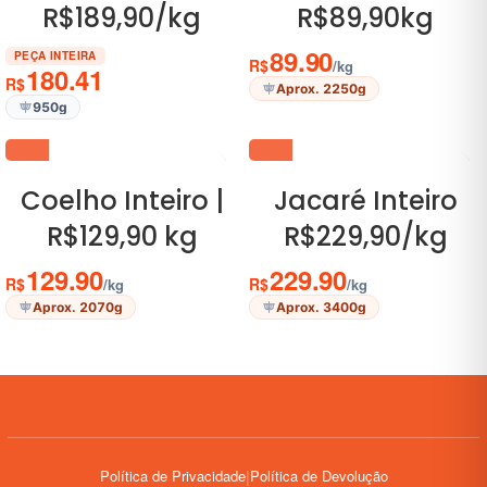
R$189,90/kg
R$89,90kg
89.90
PEÇA INTEIRA
R$
/kg
180.41
R$
Aprox. 2250g
950g
Coelho Inteiro |
Jacaré Inteiro
R$129,90 kg
R$229,90/kg
129.90
229.90
R$
R$
/kg
/kg
Aprox. 2070g
Aprox. 3400g
Política de Privacidade
|
Política de Devolução