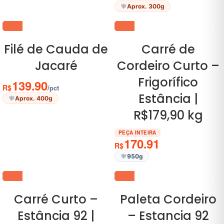
Aprox. 300g
Filé de Cauda de
Carré de
Jacaré
Cordeiro Curto –
Frigorífico
139.90
R$
/pct
Estância |
Aprox. 400g
R$179,90 kg
PEÇA INTEIRA
170.91
R$
950g
Carré Curto –
Paleta Cordeiro
Estância 92 |
– Estancia 92