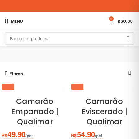
0
MENU
R$
0.00
Filtros
Camarão
Camarão
Empanado |
Eviscerado |
Qualimar
Qualimar
49.90
54.90
R$
R$
/pct
/pct