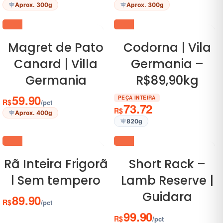
Aprox. 300g
Aprox. 300g
Magret de Pato
Codorna | Vila
Canard | Villa
Germania –
Germania
R$89,90kg
59.90
PEÇA INTEIRA
R$
/pct
73.72
R$
Aprox. 400g
820g
Rã Inteira Frigorã
Short Rack –
l Sem tempero
Lamb Reserve |
Guidara
89.90
R$
/pct
99.90
R$
/pct