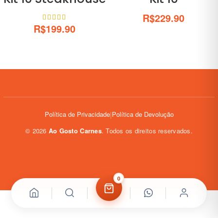
R$
229.90
R$
199.90
Política de Privacidade
|
Política de Devolução
©
2026
Ao Gosto Carnes
. Todos os direitos reservados.
0