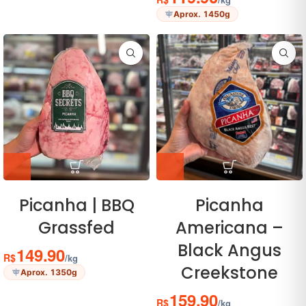
Aprox. 1450g
Picanha | BBQ
Picanha
Grassfed
Americana –
Black Angus
149.90
R$
/kg
Creekstone
Aprox. 1350g
159.90
R$
/kg