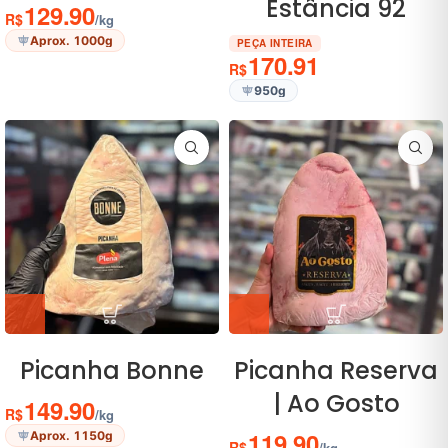
Estância 92
129.90
R$
/kg
Aprox. 1000g
PEÇA INTEIRA
170.91
R$
950g
Picanha Bonne
Picanha Reserva
| Ao Gosto
149.90
R$
/kg
119.90
Aprox. 1150g
R$
/kg