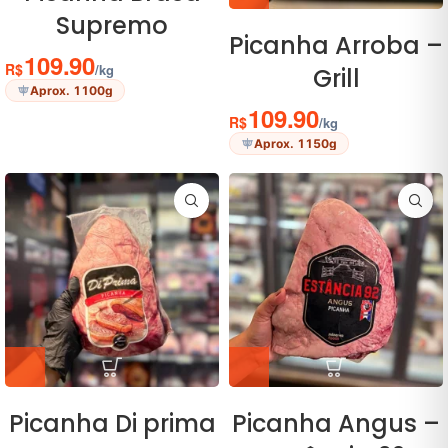
Supremo
Picanha Arroba –
109.90
R$
/kg
Grill
Aprox. 1100g
109.90
R$
/kg
Aprox. 1150g
Picanha Di prima
Picanha Angus –