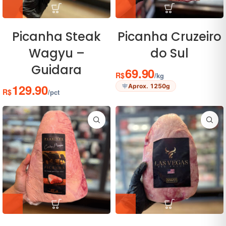
Picanha Steak
Picanha Cruzeiro
Wagyu –
do Sul
Guidara
69.90
R$
/kg
129.90
Aprox. 1250g
R$
/pct