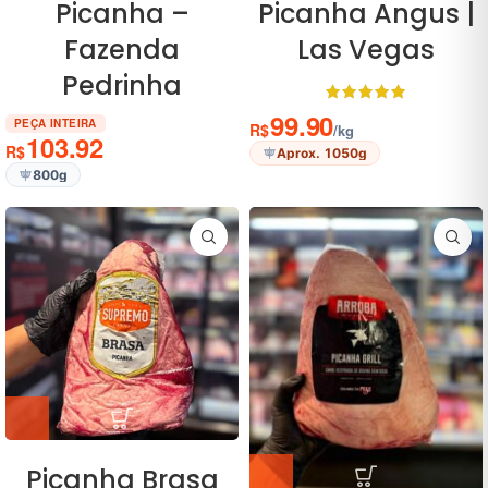
Picanha –
Picanha Angus |
Fazenda
Las Vegas
Pedrinha
99.90
PEÇA INTEIRA
R$
/kg
103.92
R$
Aprox. 1050g
800g
Picanha Brasa