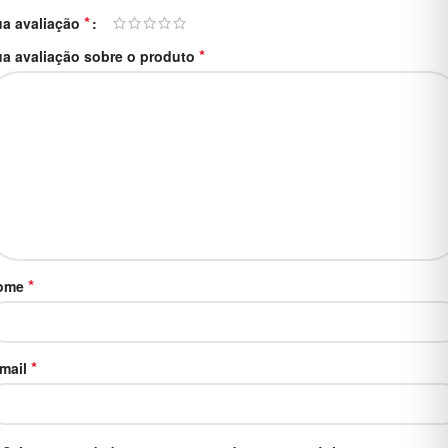
*
ua avaliação
*
a avaliação sobre o produto
*
ome
*
-mail