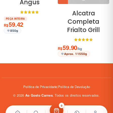
Angus
Alcatra
PEÇA INTEIRA
Completa
59.42
R$
Frialto Grill
850g
59.90
R$
/kg
Aprox. 11550g
Política de Privacidade
|
Política de Devolução
©
2026
Ao Gosto Carnes
. Todos os direitos reservados.
0