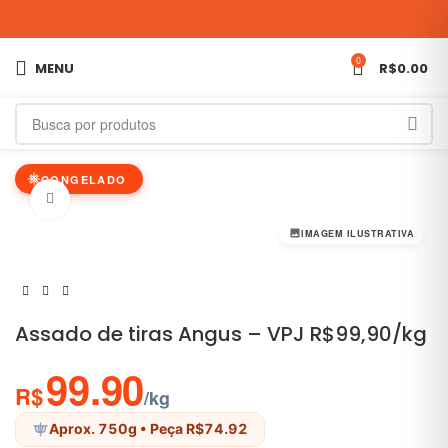
0
MENU
R$
0.00
CONGELADO
Clique para ampliar
IMAGEM ILUSTRATIVA
Assado de tiras Angus – VPJ R$99,90/kg
99.90
R$
/kg
Aprox. 750g
• Peça R$74.92