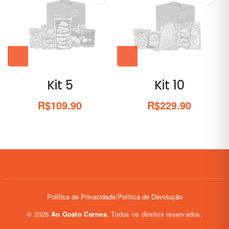
Kit 5
Kit 10
R$
109.90
R$
229.90
Política de Privacidade
|
Política de Devolução
©
2026
Ao Gosto Carnes
. Todos os direitos reservados.