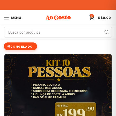
0
MENU
R$
0.00
CONGELADO