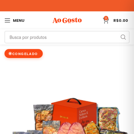
0
MENU
R$
0.00
CONGELADO