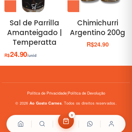
Sal de Parrilla
Chimichurri
Amanteigado |
Argentino 200g
Temperatta
R$
24.90
24.90
R$
/unid
Política de Privacidade
|
Política de Devolução
©
2026
Ao Gosto Carnes
. Todos os direitos reservados.
0