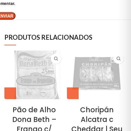
mentar.
PRODUTOS RELACIONADOS
Pão de Alho
Choripán
Dona Beth –
Alcatra c
Frango c/
Cheddar | Seu