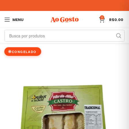
0
MENU
R$
0.00
CONGELADO