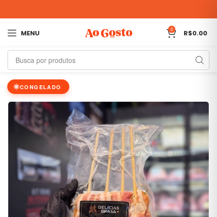
0
MENU
R$
0.00
CONGELADO