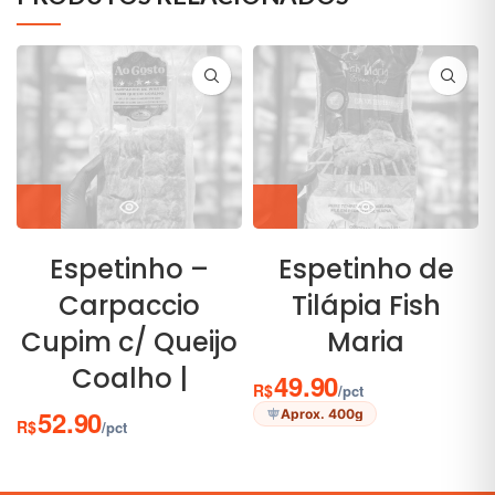
Espetinho –
Espetinho de
Carpaccio
Tilápia Fish
Cupim c/ Queijo
Maria
Coalho |
49.90
R$
/pct
52.90
Aprox. 400g
R$
/pct