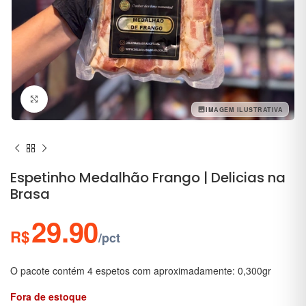
Clique para ampliar
IMAGEM ILUSTRATIVA
Espetinho Medalhão Frango | Delicias na
Brasa
29.90
R$
/pct
O pacote contém 4 espetos com aproximadamente: 0,300gr
Fora de estoque