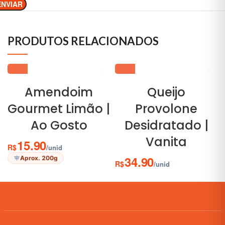
PRODUTOS RELACIONADOS
Amendoim
Queijo
Gourmet Limão |
Provolone
Ao Gosto
Desidratado |
Vanita
15.90
R$
/unid
34.90
Aprox. 200g
R$
/unid