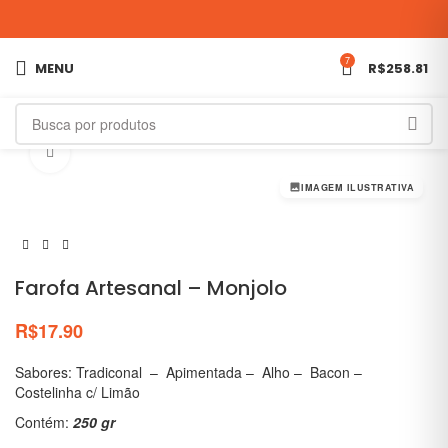
7
MENU
R$
258.81
Clique para ampliar
IMAGEM ILUSTRATIVA
Farofa Artesanal – Monjolo
R$
17.90
Sabores: Tradiconal – Apimentada – Alho – Bacon –
Costelinha c/ Limão
Contém:
250 gr