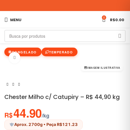
0
MENU
R$
0.00
CONGELADO
TEMPERADO
Clique para ampliar
IMAGEM ILUSTRATIVA
Chester Milho c/ Catupiry – R$ 44,90 kg
44.90
R$
/kg
Aprox. 2700g
• Peça R$121.23