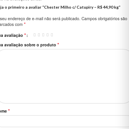
ja o primeiro a avaliar “Chester Milho c/ Catupiry – R$ 44,90 kg”
seu endereço de e-mail não será publicado.
Campos obrigatórios são
*
arcados com
*
ua avaliação
*
a avaliação sobre o produto
*
ome