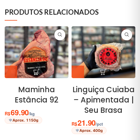
PRODUTOS RELACIONADOS
Maminha
Linguiça Cuiaba
Estância 92
– Apimentada |
Seu Brasa
69.90
R$
/kg
21.90
Aprox. 1150g
R$
/pct
Aprox. 400g